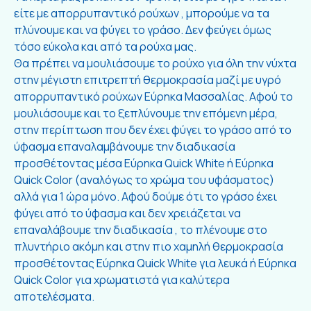
είτε με απορρυπαντικό ρούχων , μπορούμε να τα
πλύνουμε και να φύγει το γράσο. Δεν φεύγει όμως
τόσο εύκολα και από τα ρούχα μας.
Θα πρέπει να μουλιάσουμε το ρούχο για όλη την νύχτα
στην μέγιστη επιτρεπτή θερμοκρασία μαζί με υγρό
απορρυπαντικό ρούχων Εύρηκα Μασσαλίας. Αφού το
μουλιάσουμε και το ξεπλύνουμε την επόμενη μέρα,
στην περίπτωση που δεν έχει φύγει το γράσο από το
ύφασμα επαναλαμβάνουμε την διαδικασία
προσθέτοντας μέσα Εύρηκα Quick White ή Εύρηκα
Quick Color (αναλόγως το χρώμα του υφάσματος)
αλλά για 1 ώρα μόνο. Αφού δούμε ότι το γράσο έχει
φύγει από το ύφασμα και δεν χρειάζεται να
επαναλάβουμε την διαδικασία , το πλένουμε στο
πλυντήριο ακόμη και στην πιο χαμηλή θερμοκρασία
προσθέτοντας Εύρηκα Quick White για λευκά ή Εύρηκα
Quick Color για χρωματιστά για καλύτερα
αποτελέσματα.