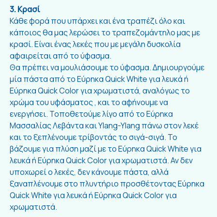
3. Κρασί
Κάθε φορά που υπάρχει και ένα τραπέζι όλο και
κάποιος θα μας λερώσει το τραπεζομάντηλο μας με
κρασί. Είναι ένας λεκές που με μεγάλη δυσκολία
αφαιρείται από το ύφασμα.
Θα πρέπει να μουλιάσουμε το ύφασμα. Δημιουργούμε
μία πάστα από το Εύρηκα Quick White για λευκά ή
Εύρηκα Quick Color για χρωματιστά, αναλόγως το
χρώμα του υφάσματος , και το αφήνουμε να
ενεργήσει. Τοποθετούμε λίγο από το Εύρηκα
Μασσαλίας Λεβάντα και Ylang-Ylang πάνω στον λεκέ
και το ξεπλένουμε τρίβοντάς το σιγά-σιγά. Το
βάζουμε για πλύση μαζί με το Εύρηκα Quick White για
λευκά ή Εύρηκα Quick Color για χρωματιστά. Αν δεν
υποχωρεί ο λεκές, δεν κάνουμε πάστα, αλλά
ξαναπλένουμε στο πλυντήριο προσθέτοντας Εύρηκα
Quick White για λευκά ή Εύρηκα Quick Color για
χρωματιστά.