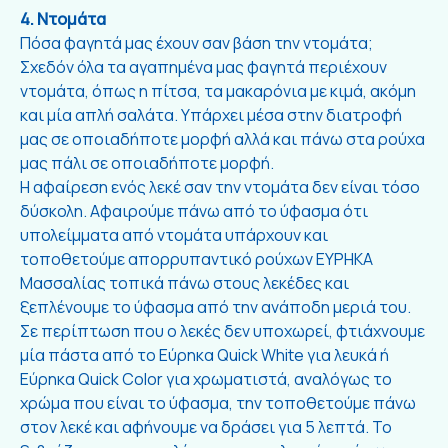
4. Ντομάτα
Πόσα φαγητά μας έχουν σαν βάση την ντομάτα;
Σχεδόν όλα τα αγαπημένα μας φαγητά περιέχουν
ντομάτα, όπως η πίτσα, τα μακαρόνια με κιμά, ακόμη
και μία απλή σαλάτα. Υπάρχει μέσα στην διατροφή
μας σε οποιαδήποτε μορφή αλλά και πάνω στα ρούχα
μας πάλι σε οποιαδήποτε μορφή.
Η αφαίρεση ενός λεκέ σαν την ντομάτα δεν είναι τόσο
δύσκολη. Αφαιρούμε πάνω από το ύφασμα ότι
υπολείμματα από ντομάτα υπάρχουν και
τοποθετούμε απορρυπαντικό ρούχων ΕΥΡΗΚΑ
Μασσαλίας τοπικά πάνω στους λεκέδες και
ξεπλένουμε το ύφασμα από την ανάποδη μεριά του.
Σε περίπτωση που ο λεκές δεν υποχωρεί, φτιάχνουμε
μία πάστα από το Εύρηκα Quick White για λευκά ή
Εύρηκα Quick Color για χρωματιστά, αναλόγως το
χρώμα που είναι το ύφασμα, την τοποθετούμε πάνω
στον λεκέ και αφήνουμε να δράσει για 5 λεπτά. Το