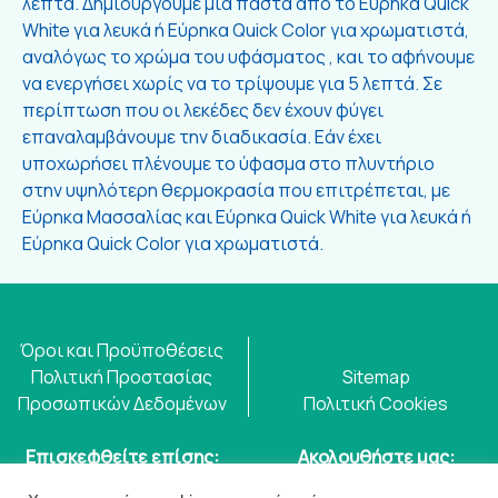
λεπτά. Δημιουργούμε μία πάστα από το Εύρηκα Quick
White για λευκά ή Εύρηκα Quick Color για χρωματιστά,
αναλόγως το χρώμα του υφάσματος , και το αφήνουμε
να ενεργήσει χωρίς να το τρίψουμε για 5 λεπτά. Σε
περίπτωση που οι λεκέδες δεν έχουν φύγει
επαναλαμβάνουμε την διαδικασία. Εάν έχει
υποχωρήσει πλένουμε το ύφασμα στο πλυντήριο
στην υψηλότερη θερμοκρασία που επιτρέπεται, με
Εύρηκα Μασσαλίας και Εύρηκα Quick White για λευκά ή
Εύρηκα Quick Color για χρωματιστά.
Όροι και Προϋποθέσεις
Πολιτική Προστασίας
Sitemap
Προσωπικών Δεδομένων
Πολιτική Cookies
Επισκεφθείτε επίσης:
Ακολουθήστε μας:
eureka.com.gr
Βρείτε μας στους