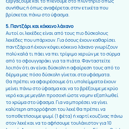
ξεβγάζουμε και το πλένουμε στο πλυντήριο όπως
συνήθως ή όπως αναφέρεται στην ετικέτα που
βρίσκεται πάνω στο ύφασμα.
5. Παντζάρι και κόκκινο λάχανο
Αυτοί οι λεκέδες είναι από τους πιο δύσκολους
λεκέδες που υπάρχουν. Για όσους έχουν καθαρίσει
παντζάρια ή έχουν κόψει κόκκινο λάχανο γνωρίζουν
πολύ καλά τι πάει να πει τρίψιμο χεριών με το σύρμα
από το σφουγγαράκι για τα πιάτα. Φανταστείτε
λοιπόν ότι αν είναι δύσκολη η αφαίρεση τους από το
δέρμα μας πόσο δύσκολη γίνεται στα υφάσματα.
Θα πρέπει να αφαιρέσουμε ότι υπολείμματα έχουν
μείνει πάνω στο ύφασμα και να το βρέξουμε με κρύο
νερό και με μεγάλη προσοχή ώστε να μην εξαπλωθεί
το χρώμα στο ύφασμα. Για να μπορέσει να γίνει
καλύτερη απορρόφηση του λεκέ θα πρέπει να
τοποθετήσουμε ψωμί (1 φέτα) ή χαρτί κουζίνας πάνω
στον λεκέ και να το αφήσουμε τουλάχιστον για 10