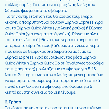
πολλές φορές. Το αίμα είναι όμως ένας λεκές που
δύσκολα φεύγει από τα υφάσματα.
Για την αντιμετώπισή του θα χρειαστούμε νερό,
λεκάνη, απορρυπαντικό ρούχων Εύρηκα Express Υγρό
και το Εύρηκα Quick White (για λευκά ρούχα) ή Εύρηκα
Quick Color(για χρωματιστά ρούχα). Ρίχνουμε αλάτι
και στη συνέχεια άφθονο κρύο νερό στο σημείο που
υπάρχει το αίμα. Ύστερα βάζουμε στην λεκάνη νερό
που είναι σε θερμοκρασία δωματίου μαζί με το
Εύρηκα Express Υγρό και διαλύοντας μέσα Εύρηκα
Quick White ή Εύρηκα Quick Color (αναλόγως το χρώμα
του υφάσματος) μουλιάζουμε το ύφασμα για 5-15
λεπτά. Σε περίπτωση που ο λεκές επιμένει μπορούμε
να χρησιμοποιήσουμε υγρό απορρυπαντικό τοπικά
πάνω στον λεκέ να το αφήσουμε να δράσει για 5
λεπτά και στη συνέχεια το ξεπλένουμε.
2. Γράσο
Τα χέρια μας με κάποιον τρόπο, είτε με υγρό πιάτων