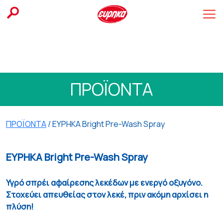
Skip
to
content
ΠΡΟΪΟΝΤΑ
ΠΡΟΪΟΝΤΑ
/ ΕΥΡΗΚΑ Bright Pre-Wash Spray
ΕΥΡΗΚΑ Bright Pre-Wash Spray
Υγρό σπρέι αφαίρεσης λεκέδων με ενεργό οξυγόνο.
Στοχεύει απευθείας στον λεκέ, πριν ακόμη αρχίσει η
πλύση!