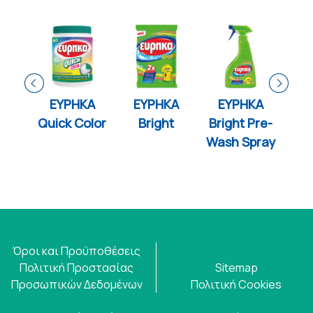
ΚΑ
EYPHKA
ΕΥΡΗΚΑ
ΕΥΡΗΚΑ
Ε
o
Quick Color
Bright
Bright Pre-
Wash Spray
Όροι και Προϋποθέσεις
Πολιτική Προστασίας
Sitemap
Προσωπικών Δεδομένων
Πολιτική Cookies